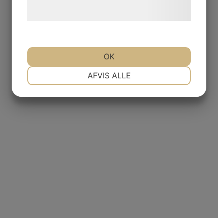
behandling af persondata på vores
hjemmeside.
OK
NØDVENDIGE
PRÆFERENCER
AFVIS ALLE
MARKETING
STATISTIK