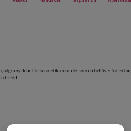
n, några nycklar, lite kosmetika mm, det som du behöver för en fu
la bredd.