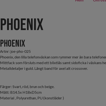
Phoenix
Phoenix
Artnr: joe-pho-025
Phoenix, den lilla telefonväskan som rymmer mer än bara telefone
Mittfack som försluts med ett blixtlås samt sidoficka i väskans he
Metalldetaljer i guld. Långt band för axel alt crossover.
Färger: Svart, röd, brun och beige.
Mått: B14.5x H18xD5cm
Material , Polyurethan, PU (konstläder )