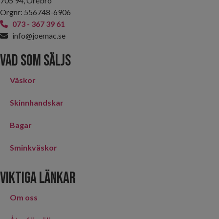
705 94, Örebro
Orgnr: 556748-6906
073 - 367 39 61
info@joemac.se
Vad som säljs
Väskor
Skinnhandskar
Bagar
Sminkväskor
Viktiga länkar
Om oss