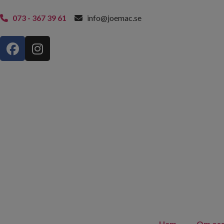
073 - 367 39 61
info@joemac.se
Hem
Om os