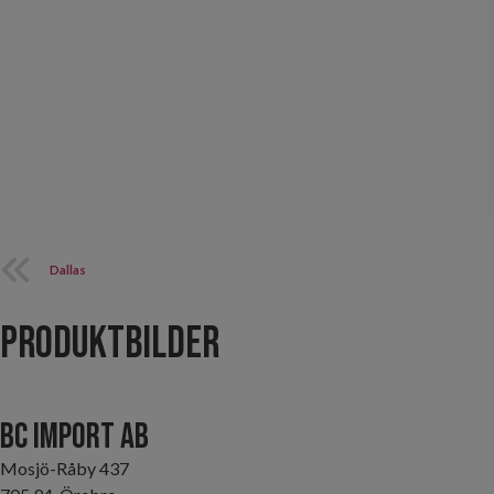
Dallas
Produktbilder
BC Import AB
Mosjö-Råby 437