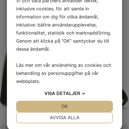
Vi och våra partners använder teknik,
inklusive cookies, för att samla in
information om dig för olika ändamål,
inklusive: bättre användarupplevelse,
funktionalitet, statistik och marknadsföring.
Genom att klicka på "OK" samtycker du till
dessa ändamål.
Läs mer om vår användning av cookies och
behandling av personuppgifter på vår
webbplats.
VISA
DETALJER
JA
NEJ
OK
JA
NEJ
NÖDVÄNDIG
INSTÄLLNINGAR
AVVISA ALLA
JA
NEJ
JA
NEJ
Parma
Napoli