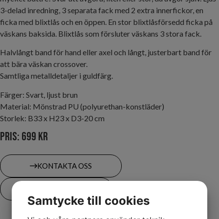
3-delad inredning, 3 separata fack med 2 extra innerfickor, en
ficka med blixtlås och en öppen. En stor blixtlåsförsedd ficka på
väskans baksida. Blixtlås som försluter väskans 3 stora fack.
Halvlångt band för hand eller axel och långt, justerbart band för
att bära väskan crossover.
Samtliga metalldetaljer i guldfärg.
Färger: Svart, ljust brun
Material: Mönstrad PU (polyurethan-konstläder)
Storlek: B33 x H23 x D3-20 cm
Pris: 699 kr
KONTAKTA OSS
FLER BILDER
Samtycke till cookies