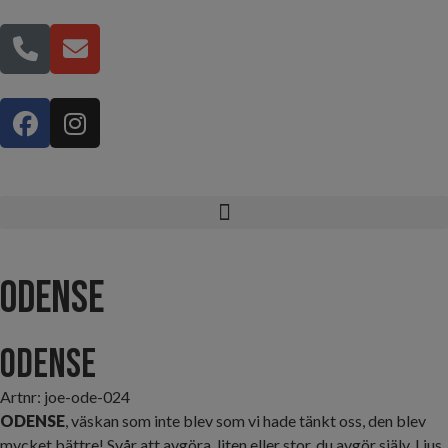
Odense
Odense
Artnr: joe-ode-024
ODENSE
, väskan som inte blev som vi hade tänkt oss, den blev
mycket bättre! Svår att avgöra, liten eller stor, du avgör själv. Ljus