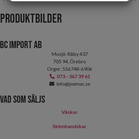
MARKNADSFÖRING
STATISTIK
Produktbilder
BC Import AB
Mosjö-Råby 437
705 94, Örebro
Orgnr: 556748-6906
073 - 367 39 61
info@joemac.se
Vad som säljs
Väskor
Skinnhandskar